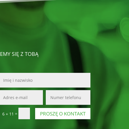
EMY SIĘ Z TOBĄ
PROSZĘ O KONTAKT
=
6 + 11