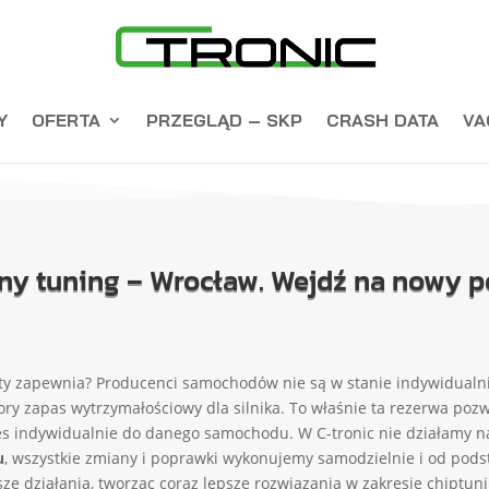
Y
OFERTA
PRZEGLĄD – SKP
CRASH DATA
VA
ny tuning – Wrocław. Wejdź na nowy 
kty zapewnia? Producenci samochodów nie są w stanie indywidualnie
pory zapas wytrzymałościowy dla silnika. To właśnie ta rezerwa p
es indywidualnie do danego samochodu. W C-tronic nie działamy na
u
, wszystkie zmiany i poprawki wykonujemy samodzielnie i od pods
sze działania, tworząc coraz lepsze rozwiązania w zakresie chiptun